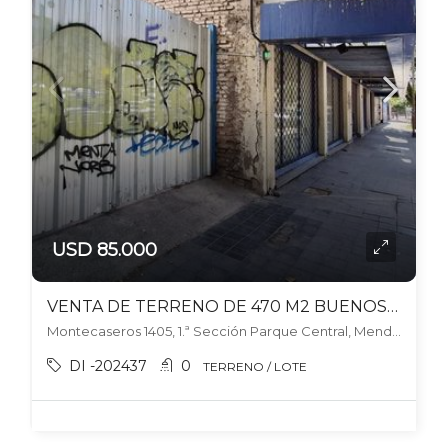
USD 85.000
VENTA DE TERRENO DE 470 M2 BUENOS AIRES y MONTECASEROS – CIUDAD DE MENDOZA
Montecaseros 1405, 1.ª Sección Parque Central, Mendoza
DI -202437
0
TERRENO / LOTE