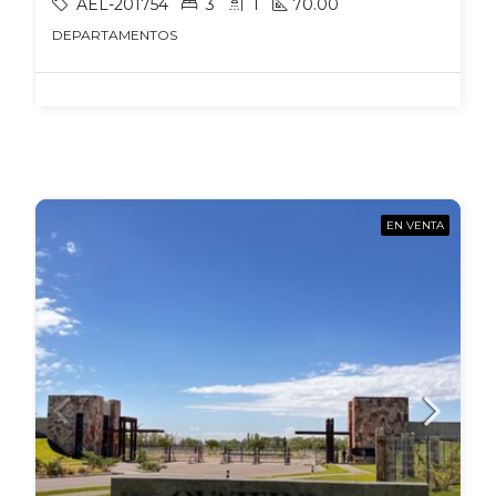
AEL-201754
3
1
70.00
DEPARTAMENTOS
EN VENTA