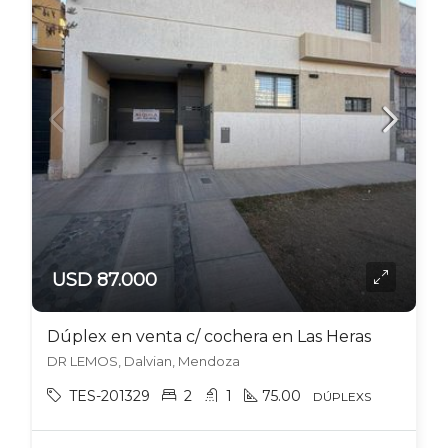
USD 87.000
Dúplex en venta c/ cochera en Las Heras
DR LEMOS, Dalvian, Mendoza
TES-201329
2
1
75.00
DÚPLEXS