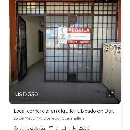
USD 350
Local comercial en alquiler ubicado en Dorrego
25 de Mayo 714, Dorrego, Guaymallén
AHU-205732
0
1
25.00