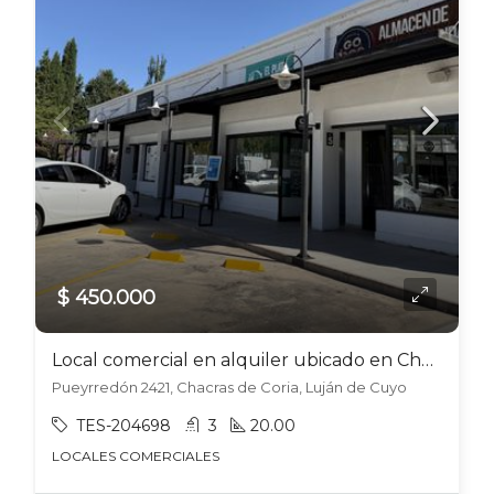
$ 450.000
Local comercial en alquiler ubicado en Chacras de Coria
Pueyrredón 2421, Chacras de Coria, Luján de Cuyo
TES-204698
3
20.00
LOCALES COMERCIALES