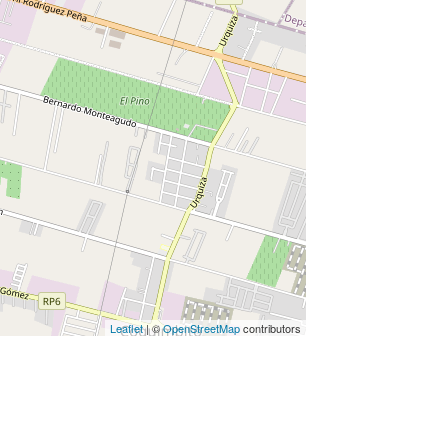
Leaflet
| ©
OpenStreetMap
contributors