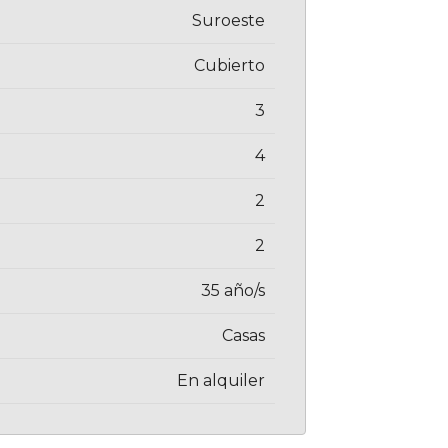
Suroeste
Cubierto
3
4
2
2
35 año/s
Casas
En alquiler