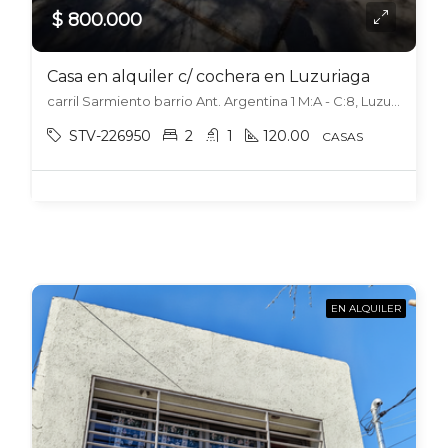
$ 800.000
Casa en alquiler c/ cochera en Luzuriaga
carril Sarmiento barrio Ant. Argentina 1 M:A - C:8, Luzuriaga, Maipú
STV-226950
2
1
120.00
CASAS
EN ALQUILER