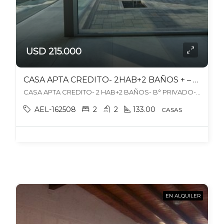
USD 215.000
CASA APTA CREDITO- 2HAB+2 BAÑOS + – B° ALBA TANQAY-MAIPU
CASA APTA CREDITO- 2 HAB+2 BAÑOS- B° PRIVADO-MAIPU, Maipú, Maipú
AEL-162508
2
2
133.00
CASAS
EN ALQUILER