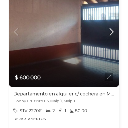
$ 600.000
Departamento en alquiler c/ cochera en Maipú
Godoy Cruz Nro 85, Maipú, Maipú
STV-227061
2
1
80.00
DEPARTAMENTOS