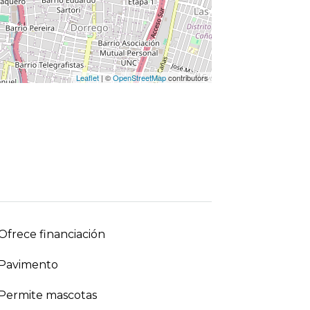
Leaflet
| ©
OpenStreetMap
contributors
Ofrece financiación
Pavimento
Permite mascotas