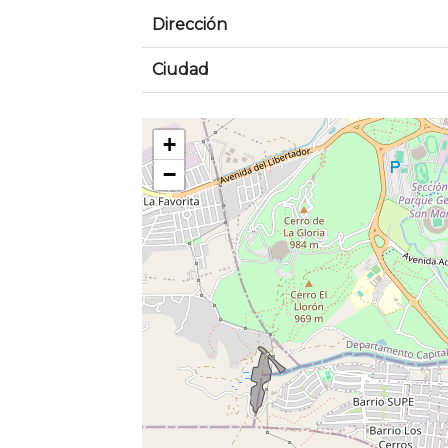
Dirección
Ciudad
+
−