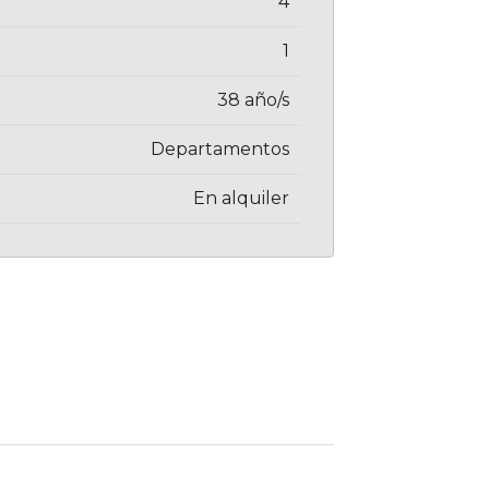
4
1
38 año/s
Departamentos
En alquiler