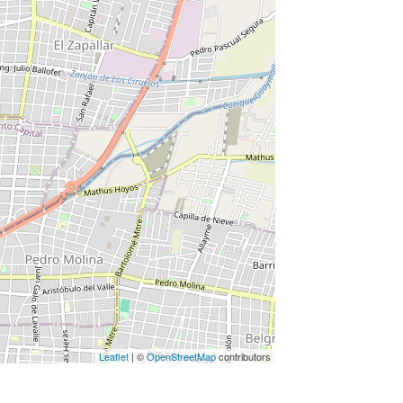
Leaflet
| ©
OpenStreetMap
contributors