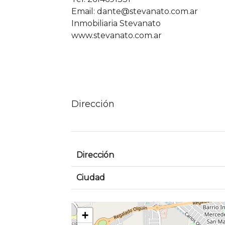
Email: dante@stevanato.com.ar
Inmobiliaria Stevanato
www.stevanato.com.ar
Dirección
Dirección
Ciudad
+