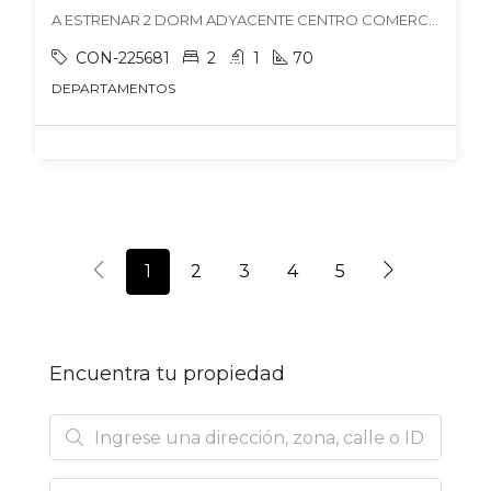
A ESTRENAR 2 DORM ADYACENTE CENTRO COMERCIAL PORTEZUELO, Villa Nueva, Guaymallén
CON-225681
2
1
70
DEPARTAMENTOS
1
2
3
4
5
Encuentra tu propiedad