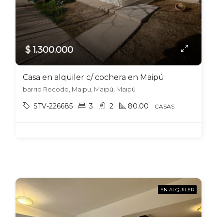
$ 1.300.000
Casa en alquiler c/ cochera en Maipú
barrio Recodo, Maipu, Maipú, Maipú
STV-226685
3
2
80.00
CASAS
EN ALQUILER