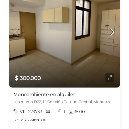
$ 300.000
Monoambiente en alquiler
san martin 1922, 1.ª Sección Parque Central, Mendoza
VIL-223733
1
1
35.00
DEPARTAMENTOS