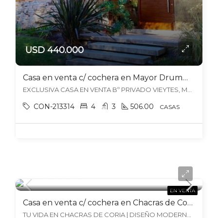
USD 440.000
Casa en venta c/ cochera en Mayor Drummond
EXCLUSIVA CASA EN VENTA Bº PRIVADO VIEYTES, Mayor Drummond, Luján de Cuyo
CON-213314
4
3
506.00
CASAS
USD 250.000
EN VENTA
Casa en venta c/ cochera en Chacras de Coria
TU VIDA EN CHACRAS DE CORIA | DISEÑO MODERNO CON PISCINA EN LOS PERALITOS, Chacras de Coria, Luján de Cuyo