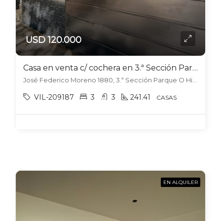
USD 120.000
Casa en venta c/ cochera en 3.ª Sección Parque O Higgins
José Federico Moreno 1880, 3.ª Sección Parque O Higgins, Mendoza
VIL-209187
3
3
241.41
CASAS
EN ALQUILER