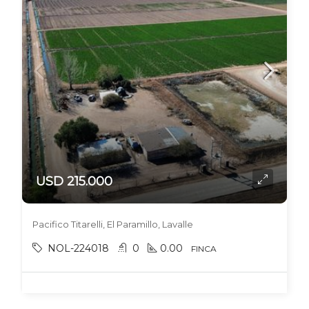
USD 215.000
Pacifico Titarelli, El Paramillo, Lavalle
NOL-224018
0
0.00
FINCA