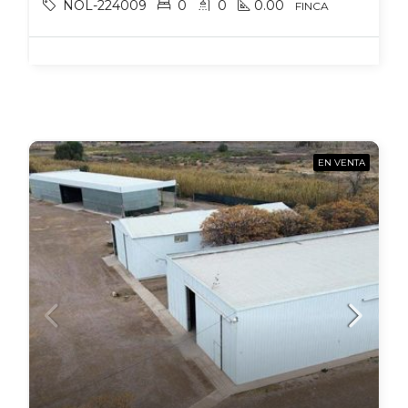
NOL-224009
0
0
0.00
FINCA
EN VENTA