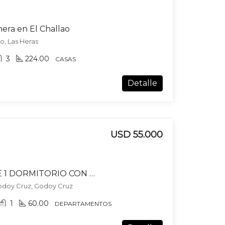
hera en El Challao
o, Las Heras
3
224.00
CASAS
Detalle
USD 55.000
DEPARTAMENTO DE 1 DORMITORIO CON BALCON Y COCHERA – EN VENTA – GODOY CRUZ
doy Cruz, Godoy Cruz
1
60.00
DEPARTAMENTOS