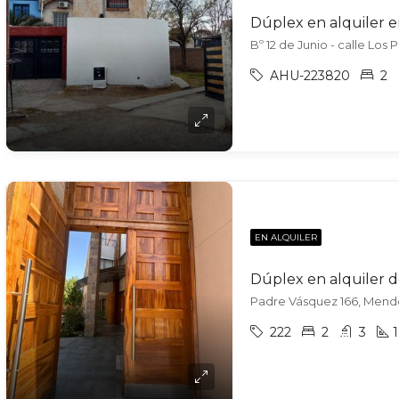
Dúplex en alquiler e
Bº 12 de Junio - calle Los
AHU-223820
2
EN ALQUILER
Padre Vásquez 166, Mend
222
2
3