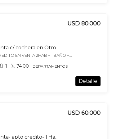
USD 80.000
Departamento en venta c/ cochera en Otros Barrios
DEPARTAMENTO APTO CREDITO EN VENTA 2HAB + 1 BAÑO + COCHERA, 7.ª Sección Residencial Parque, Mendoza
1
74.00
DEPARTAMENTOS
Detalle
USD 60.000
Departamento en venta- apto credito- 1 Hab +baño+cochera- ciudad