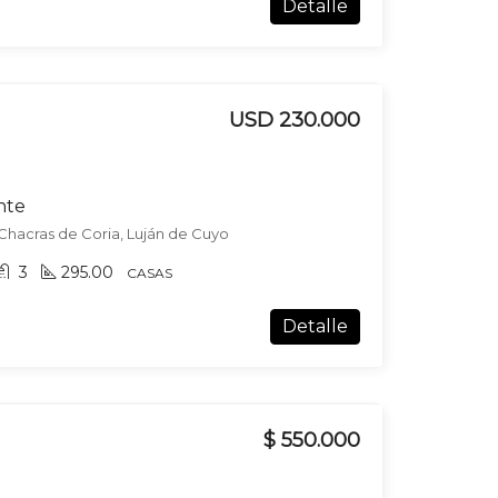
Detalle
USD 230.000
nte
 Chacras de Coria, Luján de Cuyo
3
295.00
CASAS
Detalle
$ 550.000