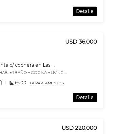
Detalle
USD 36.000
Departamento en venta c/ cochera en Las Heras
DEPTO APTO CREDITO 3 HAB. + 1 BAÑO + COCINA + LIVING COMEDOR LAS HERAS, Las Heras, Las Heras
1
65.00
DEPARTAMENTOS
Detalle
USD 220.000