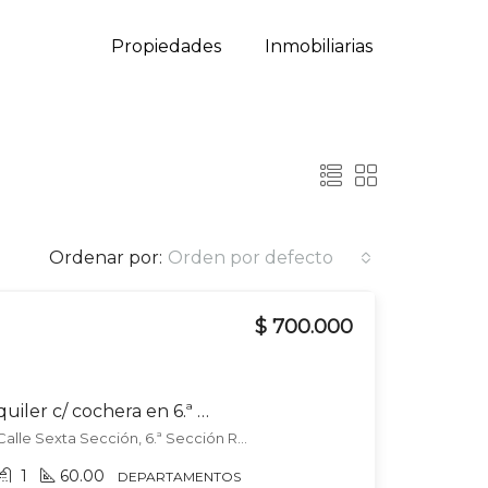
Propiedades
Inmobiliarias
Ordenar por:
Orden por defecto
$ 700.000
Departamento en alquiler c/ cochera en 6.ª Sección Residencial Norte
Cayetano Silva y Jorge A Calle Sexta Sección, 6.ª Sección Residencial Norte, Mendoza
1
60.00
DEPARTAMENTOS