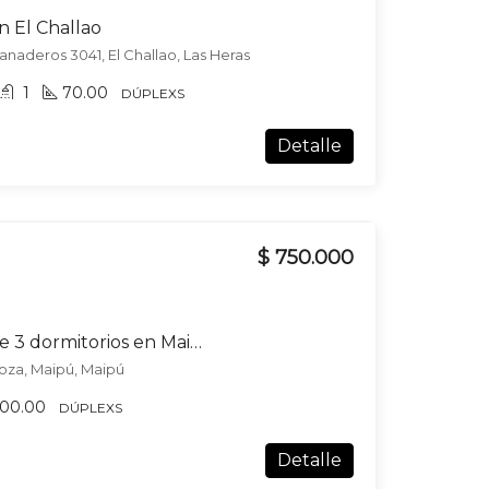
n El Challao
 Panaderos 3041, El Challao, Las Heras
1
70.00
DÚPLEXS
Detalle
$ 750.000
Dúplex en alquiler de 3 dormitorios en Maipú
oza, Maipú, Maipú
100.00
DÚPLEXS
Detalle