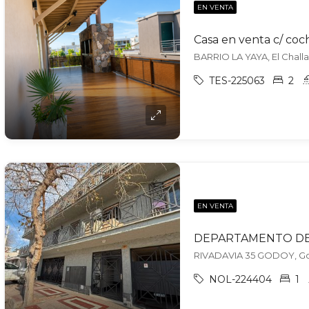
EN VENTA
Casa en venta c/ coc
BARRIO LA YAYA, El Challa
TES-225063
2
EN VENTA
RIVADAVIA 35 GODOY, Go
NOL-224404
1