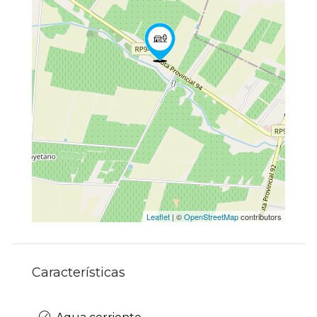
Leaflet
| ©
OpenStreetMap
contributors
Características