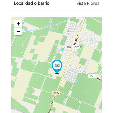
Localidad o barrio
Vista Flores
+
−