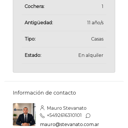
Cochera:
1
Antigüedad:
11 año/s
Tipo:
Casas
Estado:
En alquiler
Información de contacto
Mauro Stevanato
+5492616310101
mauro@stevanato.com.ar