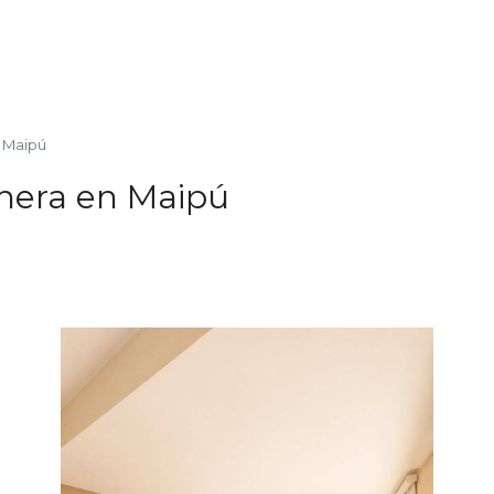
n Maipú
chera en Maipú