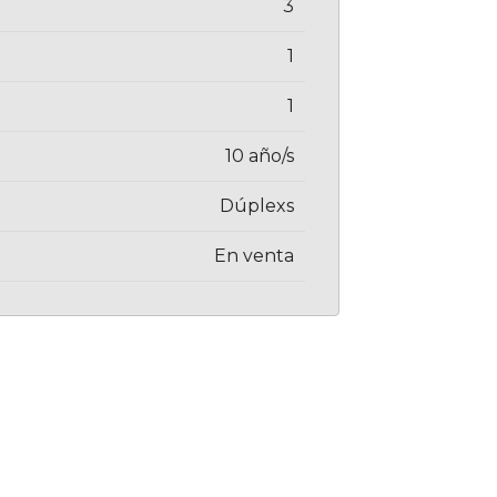
3
1
1
10 año/s
Dúplexs
En venta