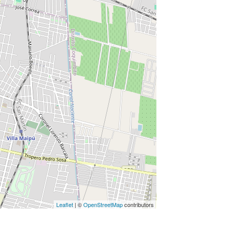
Leaflet
| ©
OpenStreetMap
contributors