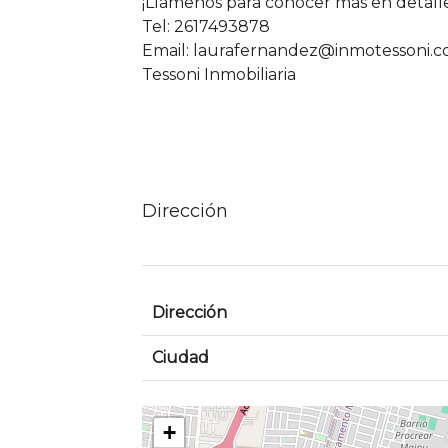
¡Llámenos para conocer más en detalle
Tel: 2617493878
Email: laurafernandez@inmotessoni.c
Tessoni Inmobiliaria
Dirección
Dirección
Ciudad
+