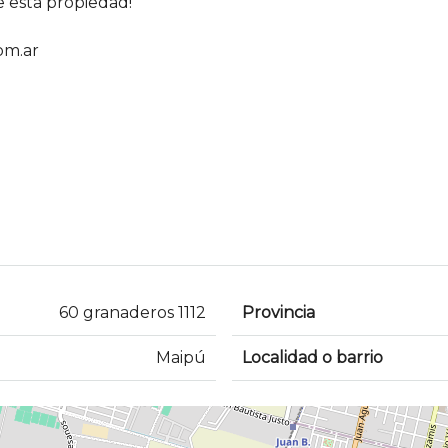
 esta propiedad!
om.ar
60 granaderos 1112
Provincia
Maipú
Localidad o barrio