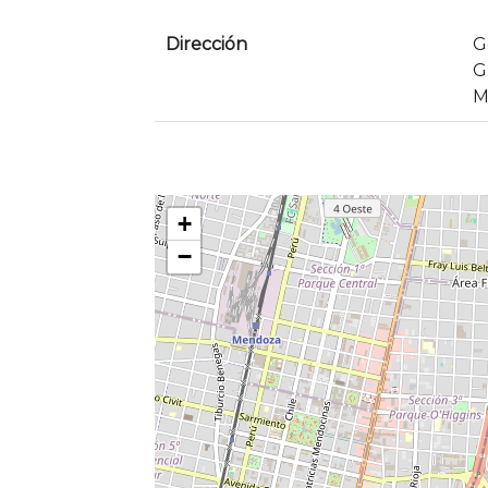
Dirección
G
G
M
+
−