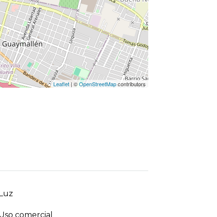
Leaflet
| ©
OpenStreetMap
contributors
Luz
Uso comercial