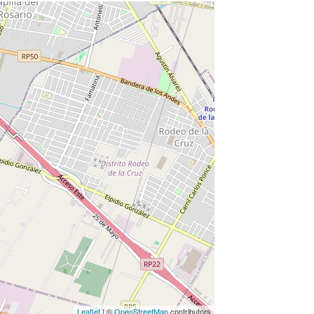
Leaflet
| ©
OpenStreetMap
contributors