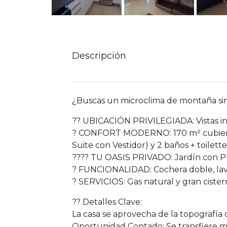
Descripción
¿Buscas un microclima de montaña sin 
?? UBICACIÓN PRIVILEGIADA: Vistas inc
? CONFORT MODERNO: 170 m² cubiertos,
Suite con Vestidor) y 2 baños + toilette
???? TU OASIS PRIVADO: Jardín con PI
? FUNCIONALIDAD: Cochera doble, lav
? SERVICIOS: Gas natural y gran cister
?? Detalles Clave:
La casa se aprovecha de la topografía 
Oportunidad Contado: Se transfiere me