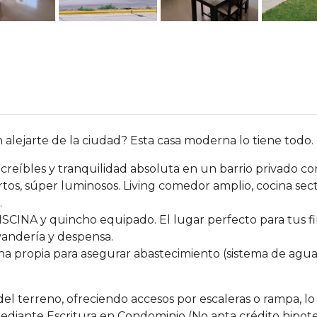
alejarte de la ciudad? Esta casa moderna lo tiene todo.
reíbles y tranquilidad absoluta en un barrio privado co
 súper luminosos. Living comedor amplio, cocina sector
.
SCINA y quincho equipado. El lugar perfecto para tus f
andería y despensa.
na propia para asegurar abastecimiento (sistema de agua 
del terreno, ofreciendo accesos por escaleras o rampa, lo
diante Escritura en Condominio (No apta crédito hipote