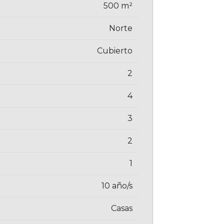
500 m²
Norte
Cubierto
2
4
3
2
1
10 año/s
Casas