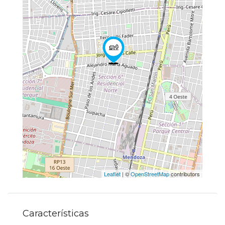
Leaflet
| ©
OpenStreetMap
contributors
Características