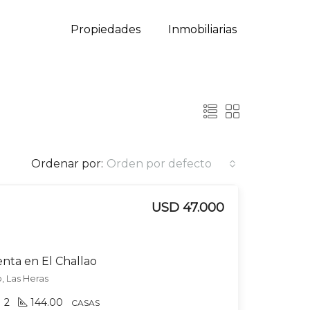
Propiedades
Inmobiliarias
Ordenar por:
Orden por defecto
USD 47.000
enta en El Challao
o, Las Heras
2
144.00
CASAS