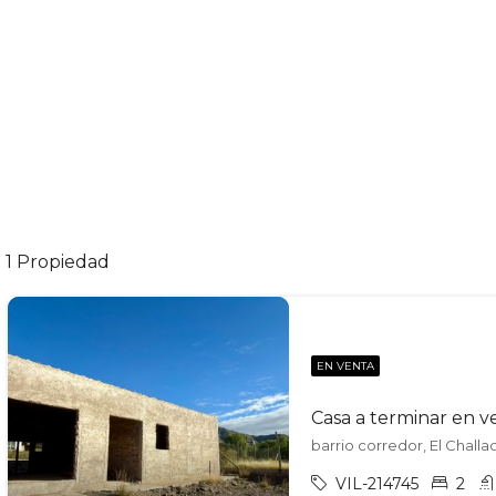
1 Propiedad
EN VENTA
Casa a terminar en v
barrio corredor, El Challa
VIL-214745
2